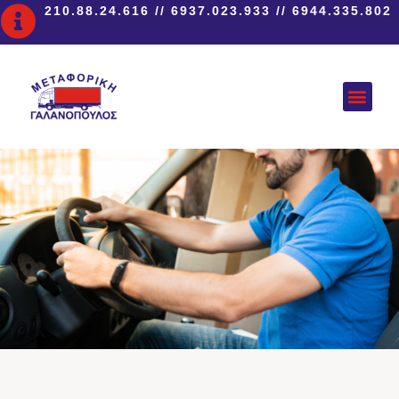
210.88.24.616
//
6937.023.933
//
6944.335.802